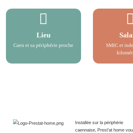
Lieu
Sala
Caen et sa périphérie proche
SMIC et ind
kilomét
Installée sur la périphérie
caennaise, Prest’at home vo