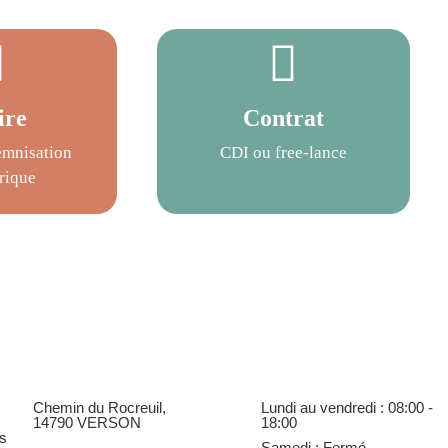
ire
Contrat
emnisation
CDI ou free-lance
rique
Chemin du Rocreuil,
Lundi au vendredi : 08:00 -
14790 VERSON
18:00
us
Samedi : Fermé