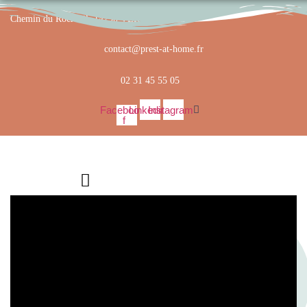
Aller
Chemin du Rocreuil, 14790 VERSON
au
contenu
contact@prest-at-home.fr
02 31 45 55 05
Facebook-
Linkedin
Instagram
f